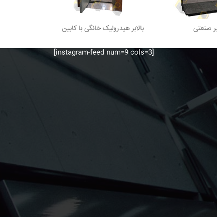
بر صنعتی
بالابر هیدرولیک خانگی با کابین
[instagram-feed num=9 cols=3]