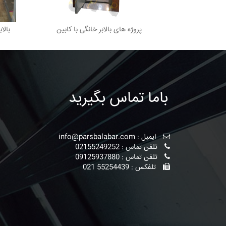
پروژه های بالابر خانگی با کابین
بالا
باما تماس بگیرید
ایمیل :
info@parsbalabar.com
تلفن تماس :
02155249252
تلفن تماس :
09125937880
تلفکس : 55254439 021